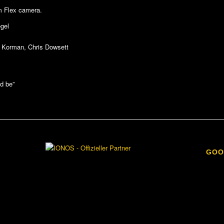
m Flex camera.
gel
 Korman, Chris Dowsett
d be”
GOO