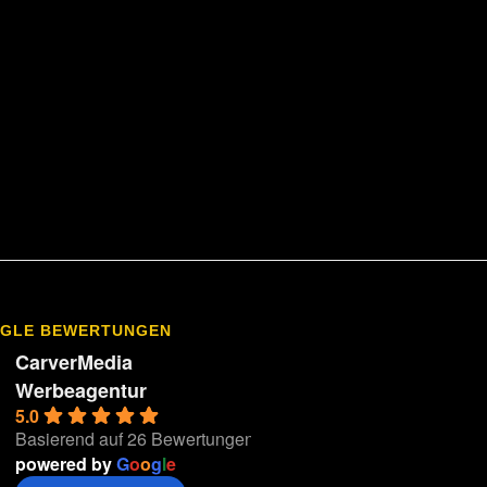
GLE BEWERTUNGEN
CarverMedia
Werbeagentur
5.0
Basierend auf 26 Bewertungen
powered by
G
o
o
g
l
e