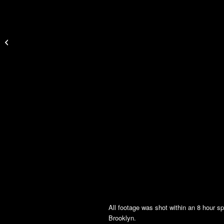
The Elder Scrolls Online
All footage was shot within an 8 hour sp
Brooklyn.