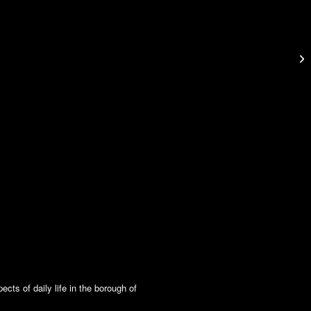
Bl
cts of daily life in the borough of